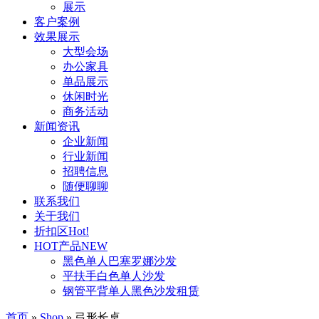
展示
客户案例
效果展示
大型会场
办公家具
单品展示
休闲时光
商务活动
新闻资讯
企业新闻
行业新闻
招聘信息
随便聊聊
联系我们
关于我们
折扣区
Hot!
HOT产品
NEW
黑色单人巴塞罗娜沙发
平扶手白色单人沙发
钢管平背单人黑色沙发租赁
首页
»
Shop
»
弓形长桌