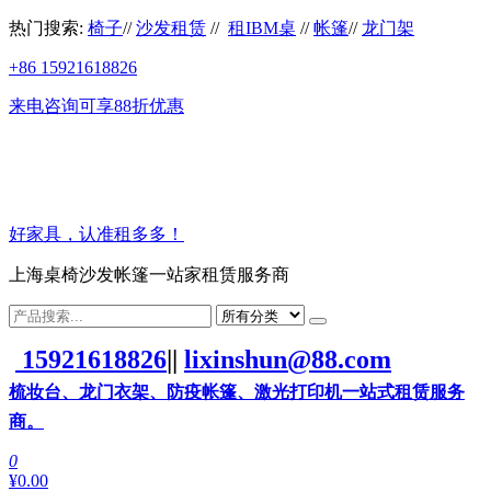
前
热门搜索:
椅子
//
沙发租赁
//
租IBM桌
//
帐篷
//
龙门架
往
+86 15921618826
内
容
来电咨询可享88折优惠
好家具，认准租多多！
上海桌椅沙发帐篷一站家租赁服务商
15921618826
||
lixinshun@88.com
梳妆台、龙门衣架、防疫帐篷、激光打印机一站式租赁服务
商。
0
¥0.00