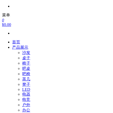
菜单
0
¥0.00
首页
产品展示
沙发
桌子
椅子
吧桌
吧椅
茶几
凳子
LED
电器
电竞
户外
办公