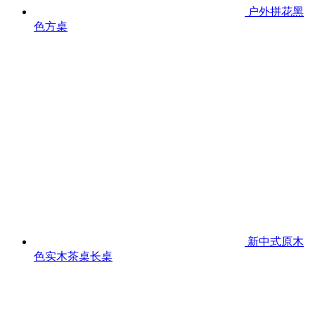
户外拼花黑
色方桌
新中式原木
色实木茶桌长桌